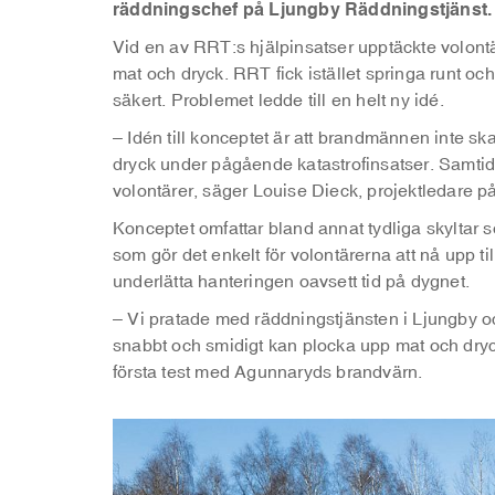
räddningschef på Ljungby Räddningstjänst.
Vid en av RRT:s hjälpinsatser upptäckte volontä
mat och dryck. RRT fick istället springa runt och l
säkert. Problemet ledde till en helt ny idé.
– Idén till konceptet är att brandmännen inte sk
dryck under pågående katastrofinsatser. Samtid
volontärer, säger Louise Dieck, projektledare 
Konceptet omfattar bland annat tydliga skyltar 
som gör det enkelt för volontärerna att nå upp ti
underlätta hanteringen oavsett tid på dygnet.
– Vi pratade med räddningstjänsten i Ljungby oc
snabbt och smidigt kan plocka upp mat och dryck 
första test med Agunnaryds brandvärn.