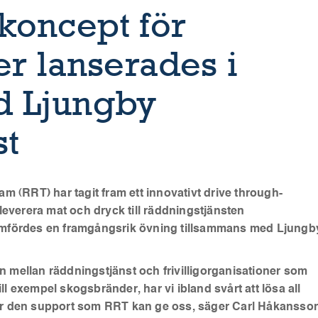
koncept för
er lanserades i
d Ljungby
st
 (RRT) har tagit fram ett innovativt drive through-
everera mat och dryck till räddningstjänsten
mfördes en framgångsrik övning tillsammans med Ljungb
an mellan räddningstjänst och frivilligorganisationer som
ll exempel skogsbränder, har vi ibland svårt att lösa all
 för den support som RRT kan ge oss, säger Carl Håkansso