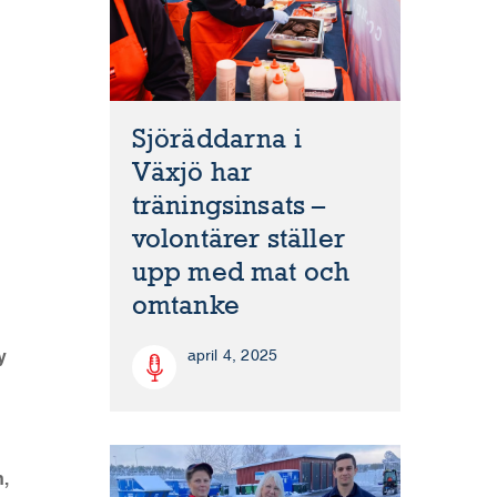
Sjöräddarna i
Växjö har
träningsinsats –
volontärer ställer
upp med mat och
omtanke
y
april 4, 2025
n,