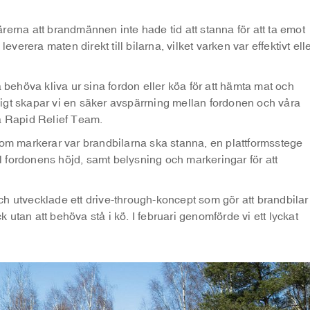
rerna att brandmännen inte hade tid att stanna för att ta emot
everera maten direkt till bilarna, vilket varken var effektivt ell
a behöva kliva ur sina fordon eller köa för att hämta mat och
igt skapar vi en säker avspärrning mellan fordonen och våra
på Rapid Relief Team.
som markerar var brandbilarna ska stanna, en plattformsstege
ll fordonens höjd, samt belysning och markeringar för att
h utvecklade ett drive-through-koncept som gör att brandbilar
utan att behöva stå i kö. I februari genomförde vi ett lyckat