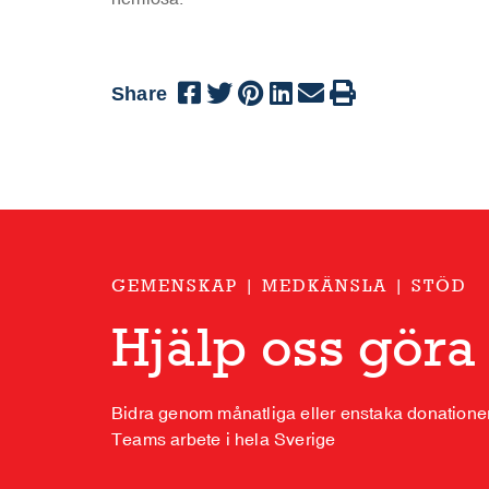
Share
GEMENSKAP | MEDKÄNSLA | STÖD
Hjälp oss göra
Bidra genom månatliga eller enstaka donationer
Teams arbete i hela Sverige