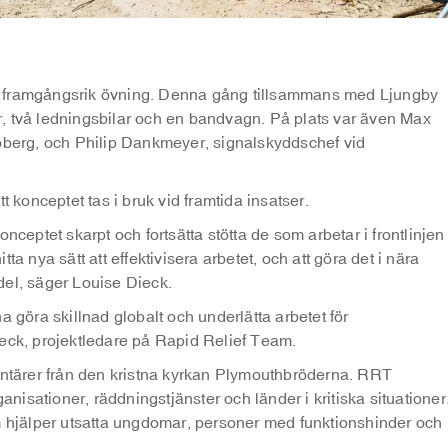
n framgångsrik övning. Denna gång tillsammans med Ljungby
, två ledningsbilar och en bandvagn. På plats var även Max
noberg, och Philip Dankmeyer, signalskyddschef vid
t konceptet tas i bruk vid framtida insatser.
nceptet skarpt och fortsätta stötta de som arbetar i frontlinjen
itta nya sätt att effektivisera arbetet, och att göra det i nära
del, säger Louise Dieck.
a göra skillnad globalt och underlätta arbetet för
ieck, projektledare på Rapid Relief Team.
lontärer från den kristna kyrkan Plymouthbröderna. RRT
ganisationer, räddningstjänster och länder i kritiska situationer
hjälper utsatta ungdomar, personer med funktionshinder och