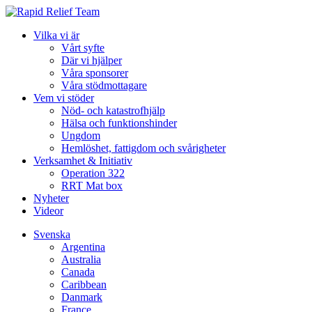
Vilka vi är
Vårt syfte
Där vi hjälper
Våra sponsorer
Våra stödmottagare
Vem vi stöder
Nöd- och katastrofhjälp
Hälsa och funktionshinder
Ungdom
Hemlöshet, fattigdom och svårigheter
Verksamhet & Initiativ
Operation 322
RRT Mat box
Nyheter
Videor
Svenska
Argentina
Australia
Canada
Caribbean
Danmark
France