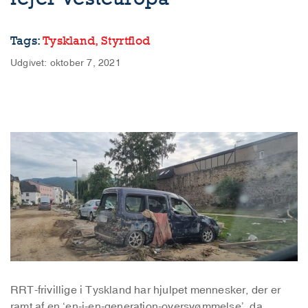
Tags:
Tyskland,
Styrtflod
Udgivet: oktober 7, 2021
RRT-frivillige i Tyskland har hjulpet mennesker, der er
ramt af en ‘en-i-en-generation-oversvømmelse’, da