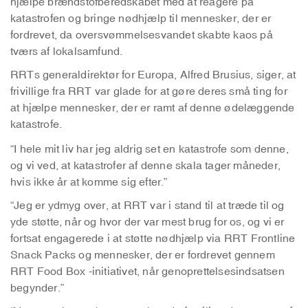
hjælpe brændstofberedskabet med at reagere på
katastrofen og bringe nødhjælp til mennesker, der er
fordrevet, da oversvømmelsesvandet skabte kaos på
tværs af lokalsamfund.
RRTs generaldirektør for Europa, Alfred Brusius, siger, at
frivillige fra RRT var glade for at gøre deres små ting for
at hjælpe mennesker, der er ramt af denne ødelæggende
katastrofe.
“I hele mit liv har jeg aldrig set en katastrofe som denne,
og vi ved, at katastrofer af denne skala tager måneder,
hvis ikke år at komme sig efter.”
“Jeg er ydmyg over, at RRT var i stand til at træde til og
yde støtte, når og hvor der var mest brug for os, og vi er
fortsat engagerede i at støtte nødhjælp via RRT Frontline
Snack Packs og mennesker, der er fordrevet gennem
RRT Food Box -initiativet, når genoprettelsesindsatsen
begynder.”