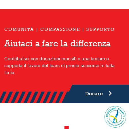
COMUNITÀ | COMPASSIONE | SUPPORTO
Aiutaci a fare la differenza
Contribuisci con donazioni mensili o una tantum e
supporta il lavoro del team di pronto soccorso in tutta
Italia
Donare