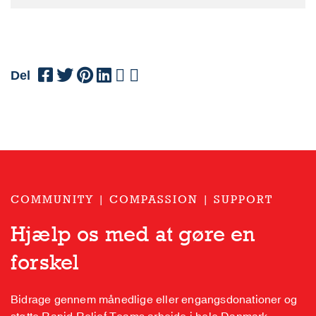
Del
COMMUNITY | COMPASSION | SUPPORT
Hjælp os med at gøre en
forskel
Bidrage gennem månedlige eller engangsdonationer og