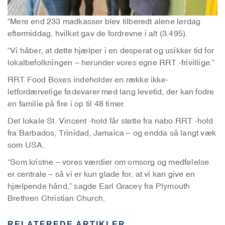
“Mere end 233 madkasser blev tilberedt alene lørdag
eftermiddag, hvilket gav de fordrevne i alt (3.495).
“Vi håber, at dette hjælper i en desperat og usikker tid for
lokalbefolkningen – herunder vores egne RRT -frivillige.”
RRT Food Boxes indeholder en række ikke-
letfordærvelige fødevarer med lang levetid, der kan fodre
en familie på fire i op til 48 timer.
Det lokale St. Vincent -hold får støtte fra nabo RRT -hold
fra Barbados, Trinidad, Jamaica – og endda så langt væk
som USA.
“Som kristne – vores værdier om omsorg og medfølelse
er centrale – så vi er kun glade for, at vi kan give en
hjælpende hånd,” sagde Earl Gracey fra Plymouth
Brethren Christian Church.
RELATEREDE ARTIKLER