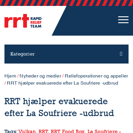
Kategorier
Hjem
/
Nyheder og medier
/
Reliefoperationer og appeller
/
RRT hjælper evakuerede efter La Soufriere -udbrud
RRT hjælper evakuerede
efter La Soufriere -udbrud
Tags:
Vulkan,
RRT,
RRT Food Box,
La Soufriere -